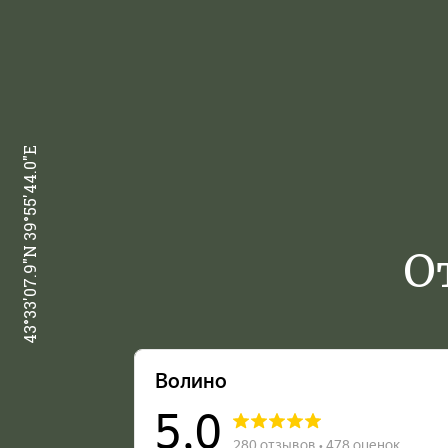
43°33'07.9"N 39°55'44.0"E
О