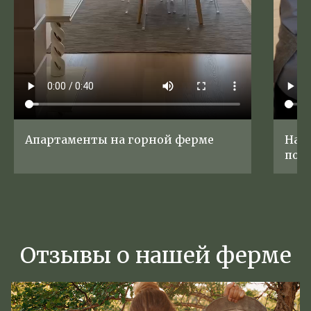
Апартаменты на горной ферме
На 
по и
Отзывы о нашей ферме