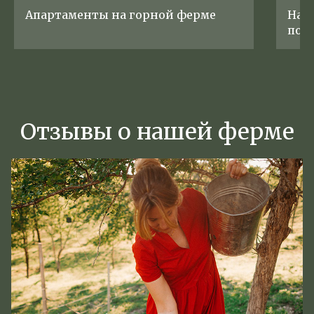
Апартаменты на горной ферме
На 
по и
Отзывы о нашей ферме