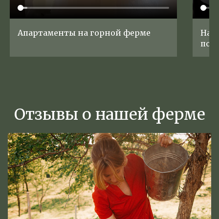
Апартаменты на горной ферме
На 
по и
Отзывы о нашей ферме